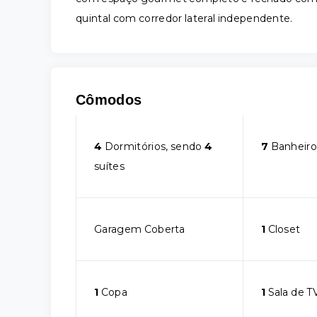
quintal com corredor lateral independente.
Cômodos
4
Dormitórios, sendo
4
7
Banheiro
suítes
Garagem Coberta
1
Closet
1
Copa
1
Sala de T