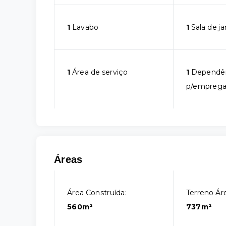
1
Lavabo
1
Sala de ja
1
Área de serviço
1
Dependê
p/empreg
Áreas
Área Construída:
Terreno Áre
560m²
737m²