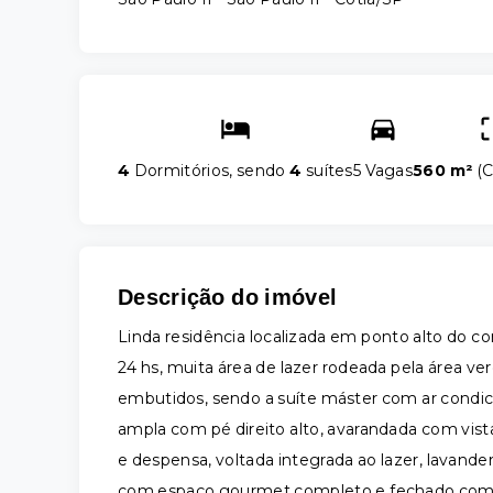
4
Dormitórios, sendo
4
suítes
5 Vagas
560 m²
(
C
Descrição do imóvel
Linda residência localizada em ponto alto do c
24 hs, muita área de lazer rodeada pela área ve
embutidos, sendo a suíte máster com ar condicio
ampla com pé direito alto, avarandada com vist
e despensa, voltada integrada ao lazer, lavande
com espaço gourmet completo e fechado com po