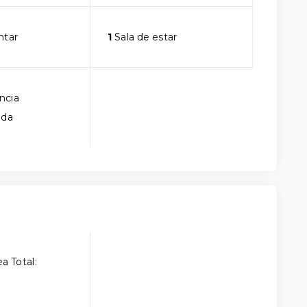
ntar
1
Sala de estar
ncia
ada
a Total: