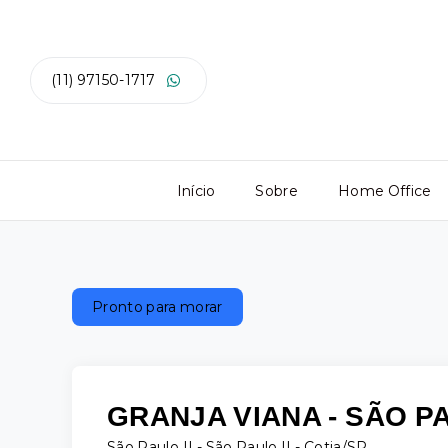
(11) 97150-1717
Início
Sobre
Home Office
Pronto para morar
GRANJA VIANA - SÃO PA
São Paulo II -
São Paulo II - Cotia/SP