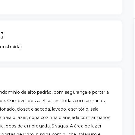
onstruída
)
ondomínio de alto padrão, com segurança e portaria
rde. O imóvel possui 4 suítes, todas com armários
nado, closet e sacada, lavabo, escritório, sala
a para o lazer, copa cozinha planejada com armários
ria, deps de empregada, 5 vagas. A área de lazer
rtas de vidro, piscina com ducha, solarium e