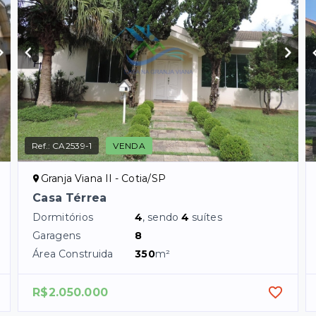
Ref.:
CA2539-1
VENDA
Granja Viana II - Cotia/SP
Casa Térrea
Dormitórios
4
, sendo
4
suítes
Garagens
8
Área Construida
350
m²
R$2.050.000