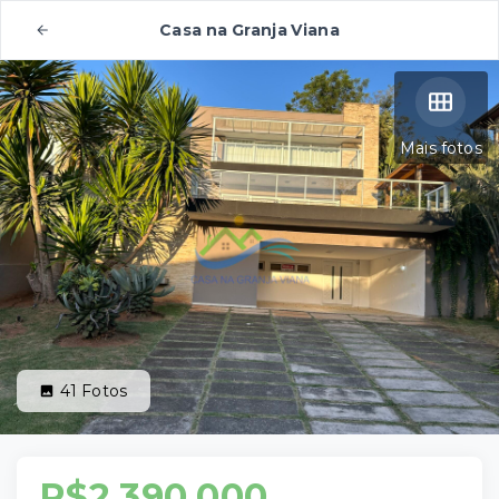
Casa na Granja Viana
Mais fotos
41
Fotos
R$2.390.000