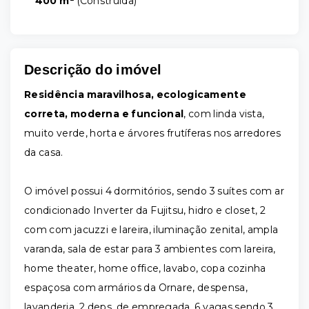
400 m²
(
Construida
)
Descrição do imóvel
Residência maravilhosa, ecologicamente
correta, moderna e funcional
, com linda vista,
muito verde, horta e árvores frutíferas nos arredores
da casa.
O imóvel possui 4 dormitórios, sendo 3 suítes com ar
condicionado Inverter da Fujitsu, hidro e closet, 2
com com jacuzzi e lareira, iluminação zenital, ampla
varanda, sala de estar para 3 ambientes com lareira,
home theater, home office, lavabo, copa cozinha
espaçosa com armários da Ornare, despensa,
lavanderia, 2 deps. de empregada, 6 vagas sendo 3