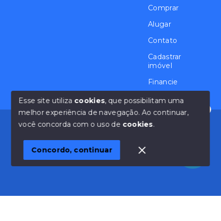
Comprar
Alugar
Contato
Cadastrar
imóvel
Financie
Esse site utiliza
cookies
, que possibilitam uma
melhor experiência de navegação.
Ao continuar,
Olá! Estamos disponíveis para te ajudar.
© Copyright 2026 - Casa na Granja Viana - Todos os
você concorda com o uso de
cookies
.
direitos reservados
Concordo, continuar
SITE PARA IMOBILIARIA
Início
Histórico
Favoritos