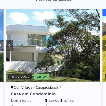
Ref.:
CA0679
VENDA
Golf Village - Carapicuíba/SP
Casa em Condomínio
Dormitórios
3
, sendo
3
suítes