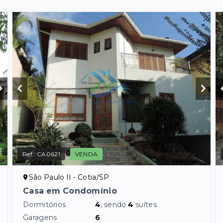
Ref.:
CA0621
VENDA
São Paulo II - Cotia/SP
Casa em Condomínio
Dormitórios
4
, sendo
4
suítes
Garagens
6