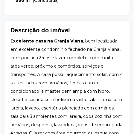
336 m²
(
Construida
)
Descrição do imóvel
Excelente casa na Granja Viana
, bem localizada
em excelente condomínio fechado na Granja Viana,
com portaria 24 hs e lazer completo, com muita
área verde, próximo a comércios, serviços e
transportes. A casa possui aquecimento solar, com 4
suítes todas com armários, 3 delas com ar
condicionado, a máster bem ampla com hidro,
closet e sacada com belíssima vista, sala íntima com
lareira, lavabo, escritório planejado com armários,
sala para 3 ambientes com lareira, copa cozinha com
armários, despensa, lavanderia, deps. de empregada,
4 vagas. O lazer com área gourmet, quiosque com