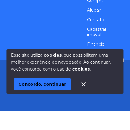
Comprar
Alugar
Contato
Cadastrar
imóvel
Financie
Esse site utiliza
cookies
, que possibilitam uma
melhor experiência de navegação.
Ao continuar,
Olá! Estamos disponíveis para te ajudar.
© Copyright 2026 - Casa na Granja Viana - Todos os
você concorda com o uso de
cookies
.
direitos reservados
Concordo, continuar
SITE PARA IMOBILIARIA
Início
Histórico
Favoritos