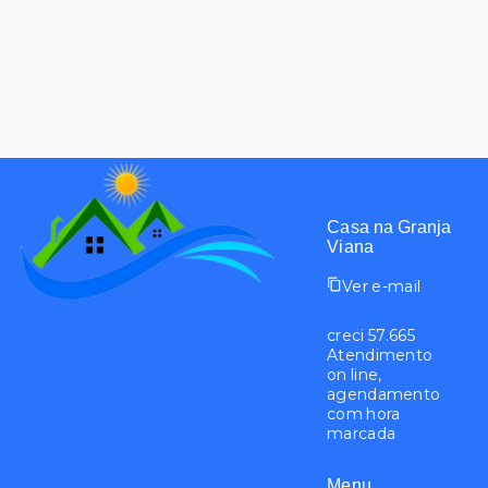
Casa na Granja
Viana
Ver e-mail
creci 57.665
Atendimento
on line,
agendamento
com hora
marcada
Menu