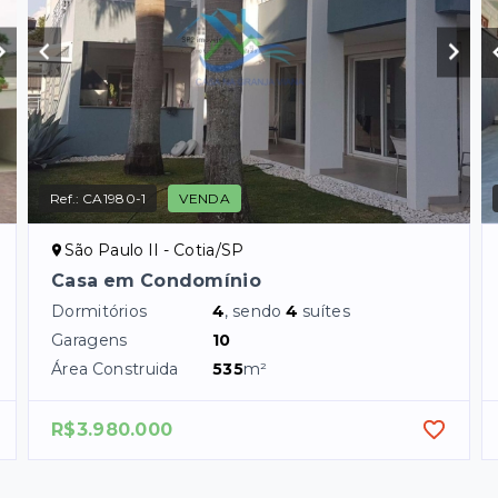
Ref.:
CA1980-1
VENDA
São Paulo II - Cotia/SP
Casa em Condomínio
Dormitórios
4
, sendo
4
suítes
Garagens
10
Área Construida
535
m²
R$3.980.000