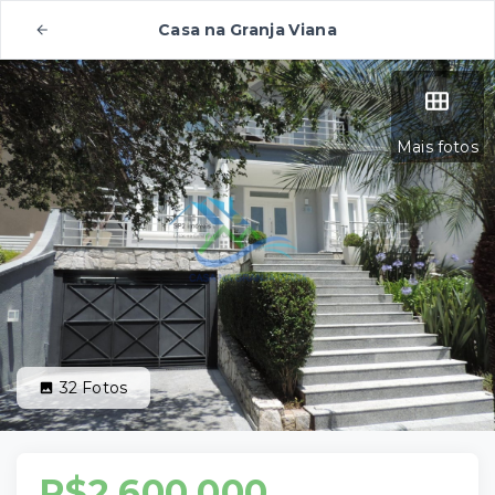
Casa na Granja Viana
Mais fotos
32
Fotos
R$2.600.000